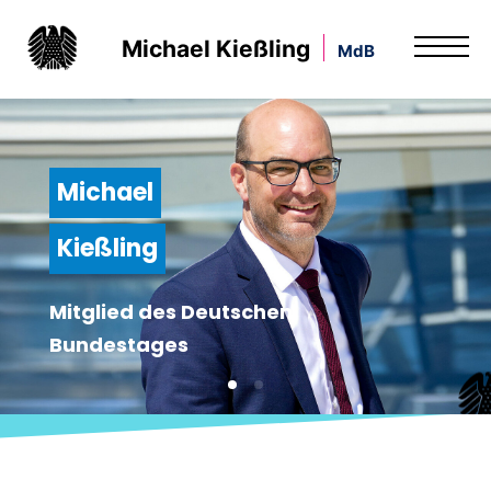
Michael Kießling
MdB
Michael
Kießling
Mitglied des Deutschen
Bundestages