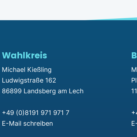
Wahlkreis
B
Michael Kießling
M
Ludwigstraße 162
P
86899 Landsberg am Lech
11
+49 (0)8191 971 971 7
+
E-Mail schreiben
E