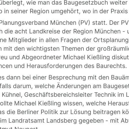
g überlegt, wie man das Baugesetzbuch weiter
lb in seiner Region umgehört, wo in der Praxi
m Planungsverband München (PV) statt. Der P
 die acht Landkreise der Region München -
ne Mitglieder in allen Fragen der Ortsplanung,
h mit den wichtigsten Themen der großräumli
reu und Abgeordneter Michael Kießling diskut
ncen und Herausforderungen des Baurechts.
es dann bei einer Besprechung mit den Bauä
nfalls darum, welche Änderungen am Baugese
an Kühnel, Geschäftsbereichsleiter Technik im
llte Michael Kießling wissen, welche Heraus
s die Berliner Politik zur Lösung beitragen k
 im Landratsamt Landsberg gegeben - mit Abte