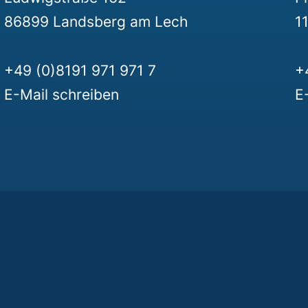
86899 Landsberg am Lech
11
+49 (0)8191 971 971 7
+
E-Mail schreiben
E