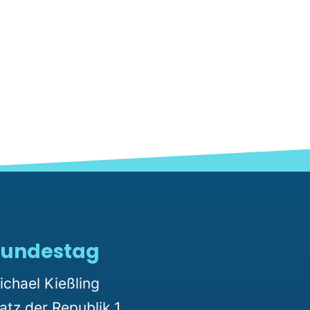
undestag
ichael Kießling
latz der Republik 1