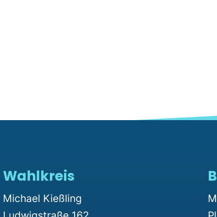
Wahlkreis
B
Michael Kießling
M
Ludwigstraße 162
P