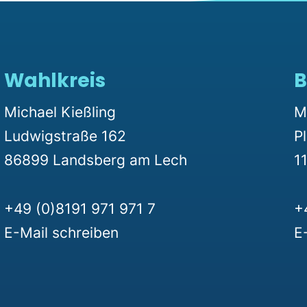
Wahlkreis
B
Michael Kießling
M
Ludwigstraße 162
P
86899 Landsberg am Lech
11
+49 (0)8191 971 971 7
+
E-Mail schreiben
E