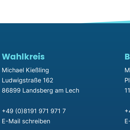
Wahlkreis
B
Michael Kießling
M
Ludwigstraße 162
P
86899 Landsberg am Lech
11
+49 (0)8191 971 971 7
+
E-Mail schreiben
E