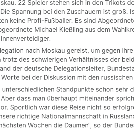
oskau. 22 Spieler stehen sich in den Trikots 
Die Spannung bei den Zuschauern ist groß. 
cken keine Profi-Fußballer. Es sind Abgeordne
bgeordnete Michael Kießling aus dem Wahlkr
Innenverteidiger.
egation nach Moskau gereist, um gegen ihre 
m trotz des schwierigen Verhältnisses der be
t fand der deutsche Delegationsleiter, Bunde
 Worte bei der Diskussion mit den russische
 unterschiedlichen Standpunkte schon sehr d
. Aber dass man überhaupt miteinander spricht
r. Sportlich war diese Reise nicht so erfolg
nsere richtige Nationalmannschaft in Russland
e nächsten Wochen die Daumen“, so der Bund