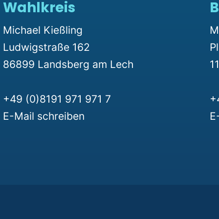
Wahlkreis
B
Michael Kießling
M
Ludwigstraße 162
P
86899 Landsberg am Lech
11
+49 (0)8191 971 971 7
+
E-Mail schreiben
E