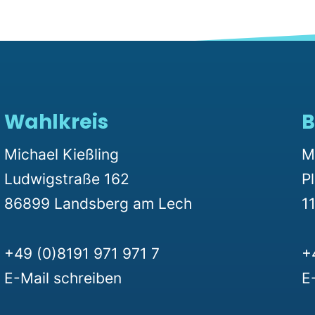
Wahlkreis
B
Michael Kießling
M
Ludwigstraße 162
P
86899 Landsberg am Lech
11
+49 (0)8191 971 971 7
+
E-Mail schreiben
E